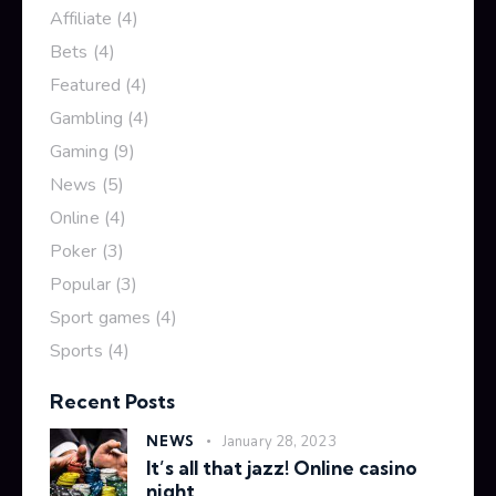
Affiliate
(4)
Bets
(4)
Featured
(4)
Gambling
(4)
Gaming
(9)
News
(5)
Online
(4)
Poker
(3)
Popular
(3)
Sport games
(4)
Sports
(4)
Recent Posts
NEWS
January 28, 2023
It’s all that jazz! Online casino
night