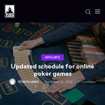
AFFILIATE
Updated schedule for online
poker games
YOMIGAMES
December 20, 2022
0
Comments